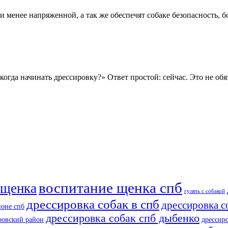
 менее напряженной, а так же обеспечят собаке безопасность,
огда начинать дрессировку?» Ответ простой: сейчас. Это не обя
воспитание щенка спб
 щенка
гулять с собакой
дрессировка собак в спб
дрессировка с
йоне спб
дрессировка собак спб дыбенко
тровский район
дрессир