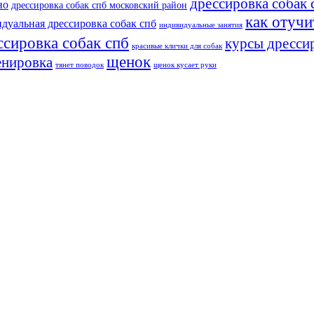
дрессировка собак 
но
дрессировка собак спб московский район
как отучи
дуальная дрессировка собак спб
индивидуальные занятия
ссировка собак спб
курсы дрессир
красивые клички для собак
щенок
енировка
тянет поводок
щенок кусает руки