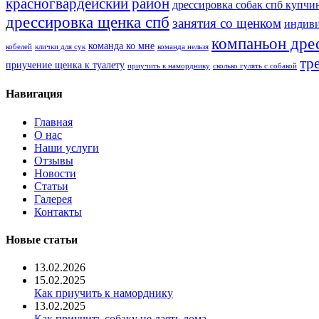
красногвардейский район
дрессировка собак спб купчи
дрессировка щенка спб
занятия со щенком
индиви
компаньон дре
команда ко мне
кобелей
клички для сук
команда нельзя
тр
приучение щенка к туалету
приучить к наморднику
сколько гулять с собакой
Навигация
Главная
О нас
Наши услуги
Отзывы
Новости
Статьи
Галерея
Контакты
Новые статьи
13.02.2026
15.02.2025
Как приучить к наморднику
13.02.2025
Как приучить собаку не лаять дома