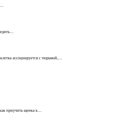
я…
следить…
 клетка ассоциируется с тюрьмой,…
 “как приучить щенка к…