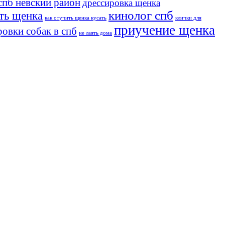
спб невский район
дрессировка щенка
кинолог спб
ть щенка
как отучить щенка кусать
клички для
приучение щенка
овки собак в спб
не лаять дома