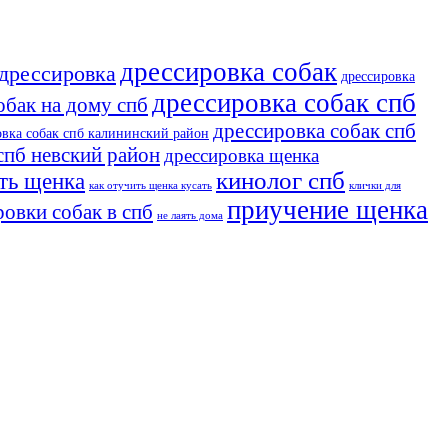
дрессировка собак
дрессировка
дрессировка
дрессировка собак спб
обак на дому спб
дрессировка собак спб
овка собак спб калининский район
спб невский район
дрессировка щенка
кинолог спб
ть щенка
как отучить щенка кусать
клички для
приучение щенка
овки собак в спб
не лаять дома