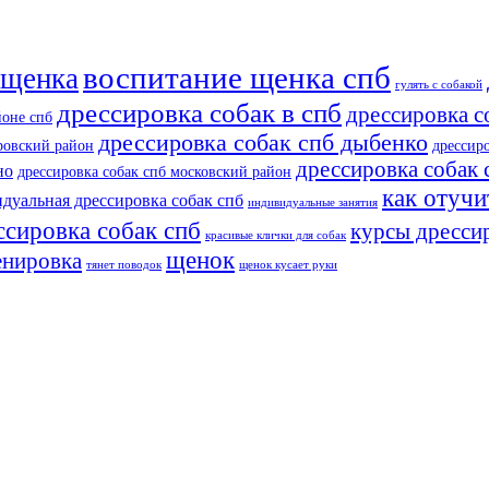
воспитание щенка спб
 щенка
гулять с собакой
дрессировка собак в спб
дрессировка с
йоне спб
дрессировка собак спб дыбенко
тровский район
дрессир
дрессировка собак 
но
дрессировка собак спб московский район
как отучи
дуальная дрессировка собак спб
индивидуальные занятия
ссировка собак спб
курсы дрессир
красивые клички для собак
щенок
енировка
тянет поводок
щенок кусает руки