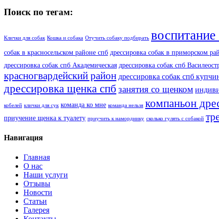
Поиск по тегам:
воспитание
Клички для собак
Кошка и собака
Отучить собаку подбирать
собак в красносельском районе спб
дрессировка собак в приморском ра
дрессировка собак спб Академическая
дрессировка собак спб Василеос
красногвардейский район
дрессировка собак спб купчи
дрессировка щенка спб
занятия со щенком
индиви
компаньон дре
команда ко мне
кобелей
клички для сук
команда нельзя
тр
приучение щенка к туалету
приучить к наморднику
сколько гулять с собакой
Навигация
Главная
О нас
Наши услуги
Отзывы
Новости
Статьи
Галерея
Контакты