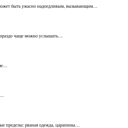
ай может быть ужасно надоедливым, вызывающим…
 гораздо чаще можно услышать…
оме…
я…
е пределы: рваная одежда, царапины…