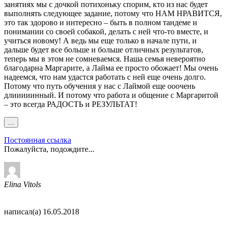
занятиях мы с дочкой потихоньку спорим, кто из нас будет
выполнять следующее задание, потому что НАМ НРАВИТСЯ,
это так здорово и интересно – быть в полном тандеме и
понимании со своей собакой, делать с ней что-то вместе, и
учиться новому! А ведь мы еще только в начале пути, и
дальше будет все больше и больше отличных результатов,
теперь мы в этом не сомневаемся. Наша семья невероятно
благодарна Маргарите, а Лайма ее просто обожает! Мы очень
надеемся, что нам удастся работать с ней еще очень долго.
Потому что путь обучения у нас с Лаймой еще ооочень
длииииинный. И потому что работа и общение с Маргаритой
– это всегда РАДОСТЬ и РЕЗУЛЬТАТ!
Переключить
...
этот
метабокс
Постоянная ссылка
в
Пожалуйста, подождите...
другое
состояние.
Elina Vitols
написал(а)
16.05.2018