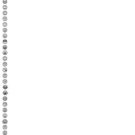
😃
😉
😊
😚
😗
😜
😛
😳
😁
😬
😌
😞
😘
😍
😢
😂
😭
😅
😓
😩
😮
😱
😠
😡