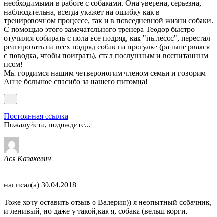
необходимыми в работе с собаками. Она уверена, серьезна,
наблюдательна, всегда укажет на ошибку как в
тренировочном процессе, так и в повседневной жизни собаки.
С помощью этого замечательного тренера Теодор быстро
отучился собирать с пола все подряд, как "пылесос", перестал
реагировать на всех подряд собак на прогулке (раньше рвался
с поводка, чтобы поиграть), стал послушным и воспитанным
псом!
Мы гордимся нашим четвероногим членом семьи и говорим
Анне большое спасибо за нашего питомца!
Переключить
...
этот
метабокс
Постоянная ссылка
в
Пожалуйста, подождите...
другое
состояние.
Ася Казакевич
написал(а)
30.04.2018
Тоже хочу оставить отзыв о Валерии)) я неопытный собачник,
и ленивый, но даже у такой,как я, собака (вельш корги,