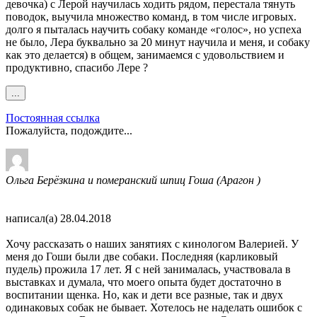
девочка) с Лерой научилась ходить рядом, перестала тянуть
поводок, выучила множество команд, в том числе игровых.
долго я пыталась научить собаку команде «голос», но успеха
не было, Лера буквально за 20 минут научила и меня, и собаку
как это делается) в общем, занимаемся с удовольствием и
продуктивно, спасибо Лере ?
Переключить
...
этот
метабокс
Постоянная ссылка
в
Пожалуйста, подождите...
другое
состояние.
Ольга Берёзкина и померанский шпиц Гоша (Арагон )
написал(а)
28.04.2018
Хочу рассказать о наших занятиях с кинологом Валерией. У
меня до Гоши были две собаки. Последняя (карликовый
пудель) прожила 17 лет. Я с ней занималась, участвовала в
выставках и думала, что моего опыта будет достаточно в
воспитании щенка. Но, как и дети все разные, так и двух
одинаковых собак не бывает. Хотелось не наделать ошибок с