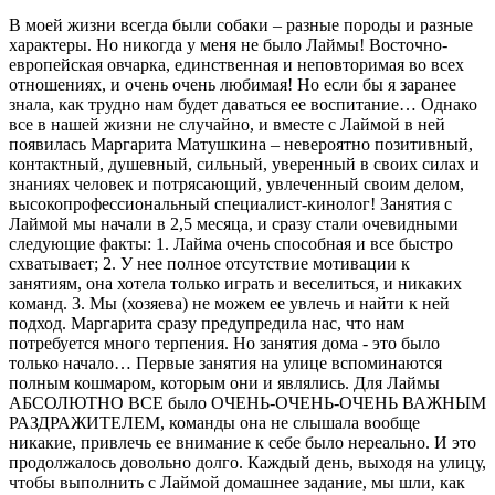
В моей жизни всегда были собаки – разные породы и разные
характеры. Но никогда у меня не было Лаймы! Восточно-
европейская овчарка, единственная и неповторимая во всех
отношениях, и очень очень любимая! Но если бы я заранее
знала, как трудно нам будет даваться ее воспитание… Однако
все в нашей жизни не случайно, и вместе с Лаймой в ней
появилась Маргарита Матушкина – невероятно позитивный,
контактный, душевный, сильный, уверенный в своих силах и
знаниях человек и потрясающий, увлеченный своим делом,
высокопрофессиональный специалист-кинолог! Занятия с
Лаймой мы начали в 2,5 месяца, и сразу стали очевидными
следующие факты: 1. Лайма очень способная и все быстро
схватывает; 2. У нее полное отсутствие мотивации к
занятиям, она хотела только играть и веселиться, и никаких
команд. 3. Мы (хозяева) не можем ее увлечь и найти к ней
подход. Маргарита сразу предупредила нас, что нам
потребуется много терпения. Но занятия дома - это было
только начало… Первые занятия на улице вспоминаются
полным кошмаром, которым они и являлись. Для Лаймы
АБСОЛЮТНО ВСЕ было ОЧЕНЬ-ОЧЕНЬ-ОЧЕНЬ ВАЖНЫМ
РАЗДРАЖИТЕЛЕМ, команды она не слышала вообще
никакие, привлечь ее внимание к себе было нереально. И это
продолжалось довольно долго. Каждый день, выходя на улицу,
чтобы выполнить с Лаймой домашнее задание, мы шли, как