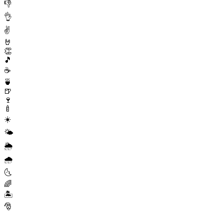
👎
👌
✌️
🤘
👏
🎵
☕️
🍵
🍺
🍷
🍼
☀️
🌤
🌦
🌧
🌜
🌈
🏝
🎅