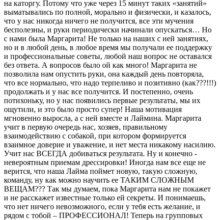
на каторгу. Потому что уже через 15 минут таких «занятий»
выматывались по полной, морально и физически, и казалось,
что у нас никогда ничего не получится, все эти мучения
бесполезны, и руки периодически начинали опускаться… Но
с нами была Маргарита! Не только на наших с ней занятиях,
но и в любой день, в любое время мы получали ее поддержку
и профессиональные советы, любой наш вопрос не оставался
без ответа. А вопросов было ой как много! Маргарита не
позволила нам опустить руки, она каждый день повторяла,
что все нормально, что надо терпеливо и позитивно (как???!!!)
продолжать и у нас все получится. И постепенно, очень
потихоньку, но у нас появились первые результаты, мы их
ощутили, и это было просто супер! Наша мотивация
мгновенно выросла, а с ней вместе и Лаймина. Маргарита
учит в первую очередь нас, хозяев, правильному
взаимодействию с собакой, при котором формируется
взаимное доверие и уважение, и нет места никакому насилию.
Учит нас ВСЕГДА добиваться результата. Ну и конечно -
невероятным приемам дрессировки! Иногда нам все еще не
верится, что наша Лайма поймет новую, такую сложную,
команду, ну как можно научить ее ТАКИМ СЛОЖНЫМ
ВЕЩАМ??? Так мы думаем, пока Маргарита нам не покажет
и не расскажет известные только ей секреты. И понимаешь,
что нет ничего невозможного, если у тебя есть желание, и
рядом с тобой – ПРОФЕССИОНАЛ! Теперь на групповых