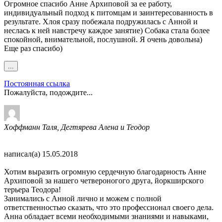
Огромное спасибо Анне Архиповой за ее работу,
индивидуальный подход к питомцам и заинтересованность в
результате. Хлоя сразу побежала подружилась с Анной и
неслась к ней навстречу каждое занятие) Собака стала более
спокойной, внимательной, послушной. Я очень довольна)
Еще раз спасибо)
Переключить
...
этот
метабокс
Постоянная ссылка
в
Пожалуйста, подождите...
другое
состояние.
Хоффманн Таля, Дегтярева Алена и Теодор
написал(а)
15.05.2018
Хотим выразить огромную сердечную благодарность Анне
Архиповой за нашего четвероногого друга, йоркширского
терьера Теодора!
Занимались с Анной лично и можем с полной
ответственностью сказать, что это профессионал своего дела.
Анна обладает всеми необходимыми знаниями и навыками,