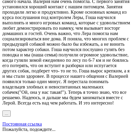
самого начала. Валерия нам очень помогла. С первого занятия
установился хороший контакт с нашим питомцем. Занятия
проходили легко и продуктивно. Кроме основных команд из
курса послушания под контролем Леры, Гоша научился
выполнять и много игровых команд, которые с удовольствием
любит демонстрировать по намеку, чем вызывает восторг
домашних и гостей. Очень важно, что Лера помогла нам
социализироваться вне дома. Я поняла, что многих проблем с
предыдущей собакой можно было бы избежать, а не винить
потом характер собаки. Гоша научился послушно гулять без
поводка и мы (наша семья) получили огромное удовольствие,
когда гуляли зимой ежедневно по лесу по 6-7 км и не боялись
его потерять, что он вступит в разборки или испугается
других собак, подберет что- то не то. Гоша вырос крепким, а я
и мы стали здоровее. В процессе нашего общения с Валерией
появился только один минус. Я перестала понимать
владельцев злобных и невоспитанных маленьких
собачек("Ой, она у нас такая!"). Теперь я точно знаю, что все
решаемо. Надеюсь, и дальше мы будем заниматься вместе с
Лерой. Всегда есть над чем работать. И это интересно!
Переключить
...
этот
метабокс
Постоянная ссылка
в
Пожалуйста, подождите...
другое