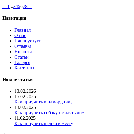
состояние.
Навигация
←
1
...
3
4
5
6
7
8
→
по
списку
Навигация
гостевой
книги
Главная
О нас
Наши услуги
Отзывы
Новости
Статьи
Галерея
Контакты
Новые статьи
13.02.2026
15.02.2025
Как приучить к наморднику
13.02.2025
Как приучить собаку не лаять дома
11.02.2025
Как приучить щенка к месту