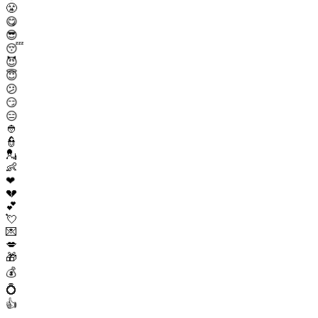
😤
😋
😎
😴
😈
😇
😕
😏
😑
👲
👮
💂
👶
❤
💔
💕
💘
💌
💋
🎁
💰
💍
👍