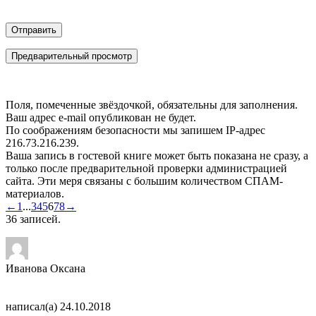
Поля, помеченные звёздочкой, обязательны для заполнения.
Ваш адрес e-mail опубликован не будет.
По соображениям безопасности мы запишем IP-адрес
216.73.216.239.
Ваша запись в гостевой книге может быть показана не сразу, а
только после предварительной проверки администрацией
сайта. Эти меря связаны с большим количеством СПАМ-
материалов.
Навигация
←
1
...
3
4
5
6
7
8
→
по
36 записей.
списку
гостевой
книги
Иванова Оксана
написал(а)
24.10.2018